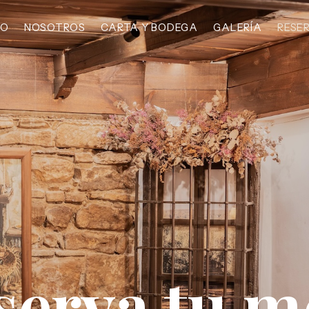
IO
NOSOTROS
CARTA Y BODEGA
GALERÍA
RESE
serva tu m